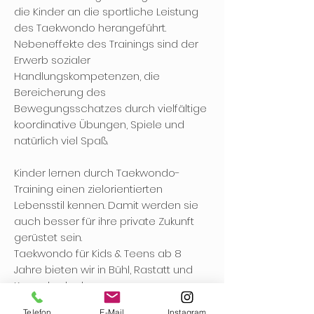
die Kinder an die sportliche Leistung
des Taekwondo herangeführt.
Nebeneffekte des Trainings sind der
Erwerb sozialer
Handlungskompetenzen, die
Bereicherung des
Bewegungsschatzes durch vielfältige
koordinative Übungen, Spiele und
natürlich viel Spaß.
Kinder lernen durch Taekwondo-
Training einen zielorientierten
Lebensstil kennen. Damit werden sie
auch besser für ihre private Zukunft
gerüstet sein.
Taekwondo für Kids & Teens ab 8
Jahre bieten wir in Bühl, Rastatt und
Kappelrodeck an.
PROBETRAINING BUCHEN
Telefon
E-Mail
Instagram