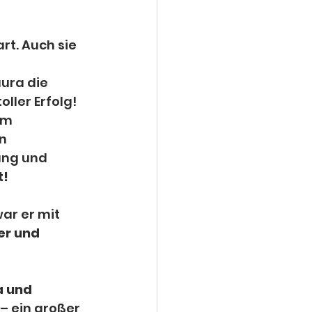
rt. Auch sie 
 
ura die 
toller Erfolg!
im 
n 
ung und 
t!
ar er mit 
r und 
 und 
 – ein großer 