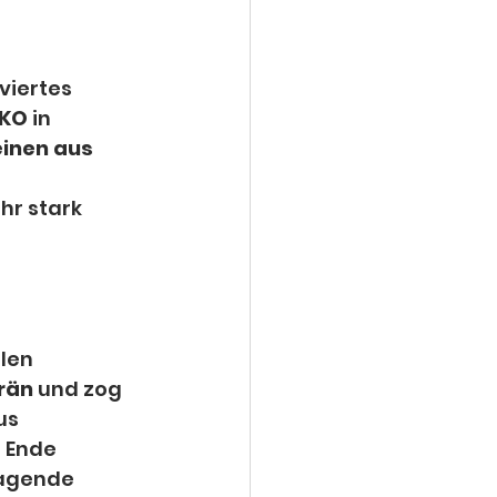
iertes 
AKO
 in 
einen aus 
hr stark 
len 
rän
 und zog 
us 
 Ende 
ragende 