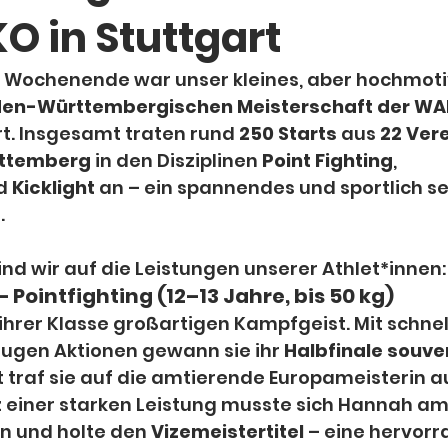
O in Stuttgart
ochenende war unser kleines, aber hochmotiv
en-Württembergischen Meisterschaft der W
t. Insgesamt traten rund 
250 Starts
 aus 
22 Ver
ttemberg
 in den Disziplinen 
Point Fighting
, 
d 
Kicklight
 an – ein spannendes und sportlich se
.
ind wir auf die Leistungen unserer Athlet*innen:
Pointfighting (12–13 Jahre, bis 50 kg)
ihrer Klasse großartigen Kampfgeist. Mit schnel
lugen Aktionen gewann sie ihr 
Halbfinale souve
rt traf sie auf die amtierende Europameisterin a
z einer starken Leistung musste sich Hannah am
 und holte den 
Vizemeistertitel
 – eine hervor