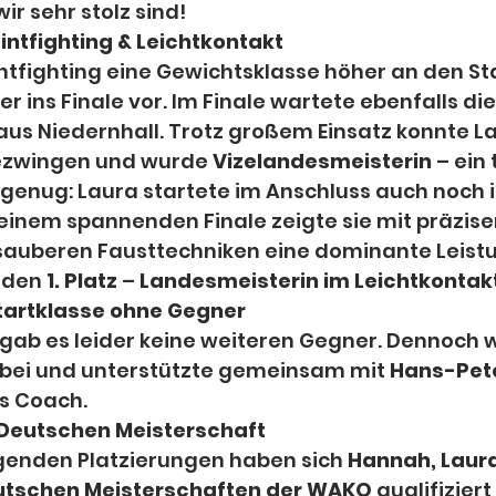
wir sehr stolz sind!
intfighting & Leichtkontakt
ntfighting eine Gewichtsklasse höher an den Sta
r ins Finale vor. Im Finale wartete ebenfalls die
us Niedernhall. Trotz großem Einsatz konnte La
ezwingen und wurde 
Vizelandesmeisterin
 – ein 
 genug: Laura startete im Anschluss auch noch 
n einem spannenden Finale zeigte sie mit präzise
 sauberen Fausttechniken eine dominante Leist
 den 
1. Platz
 – 
Landesmeisterin im Leichtkontak
tartklasse ohne Gegner
 gab es leider keine weiteren Gegner. Dennoch w
abei und unterstützte gemeinsam mit 
Hans-Pete
ls Coach. 
r Deutschen Meisterschaft
genden Platzierungen haben sich 
Hannah, Laura
utschen Meisterschaften der WAKO
 qualifiziert