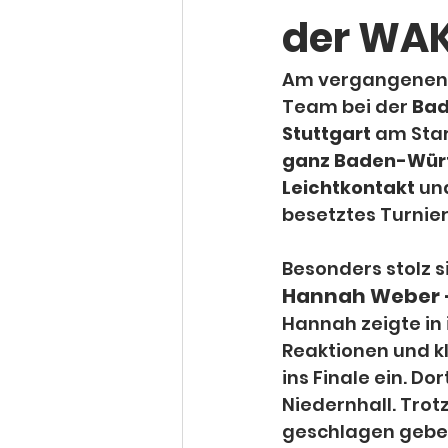
der WAK
Am vergangenen W
Team bei der 
Bad
Stuttgart
 am Star
ganz Baden-Wür
Leichtkontakt
 un
besetztes Turnier
Besonders stolz s
Hannah Weber – 
Hannah zeigte in 
Reaktionen und k
ins Finale ein. Do
Niedernhall. Trot
geschlagen geben