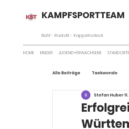
KAMPFSPORTTEAM
Bühl - Rastatt - Kappelrodeck
HOME
KINDER
JUGEND+ERWACHSENE
STANDORT
Alle Beiträge
Taekwondo
Stefan Huber
11
Erfolgre
Württem