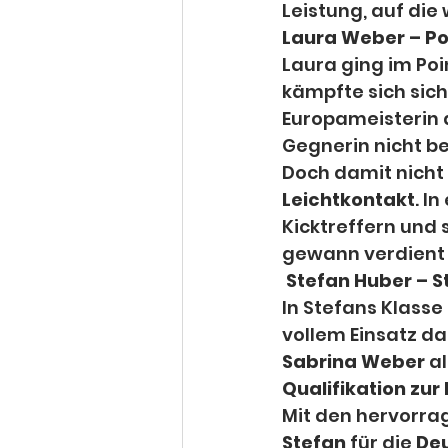
Leistung, auf die 
Laura Weber – Po
Laura ging im Poi
kämpfte sich siche
Europameisterin a
Gegnerin nicht b
Doch damit nicht
Leichtkontakt
. I
Kicktreffern und
gewann verdient
Stefan Huber – S
In Stefans Klasse
vollem Einsatz d
Sabrina Weber
 a
Qualifikation zu
Mit den hervorra
Stefan
 für die 
De