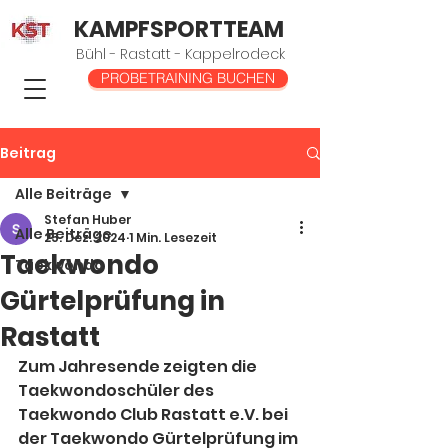
KAMPFSPORTTEAM
Bühl - Rastatt - Kappelrodeck
PROBETRAINING BUCHEN
Beitrag
Alle Beiträge
Stefan Huber
Alle Beiträge
25. Dez. 2024
1 Min. Lesezeit
Taekwondo
Taekwondo
Gürtelprüfung in
Rastatt
Zum Jahresende zeigten die 
Taekwondoschüler des 
Taekwondo Club Rastatt e.V. bei 
der Taekwondo Gürtelprüfung im 