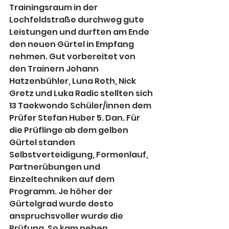
Trainingsraum in der 
Lochfeldstraße durchweg gute 
Leistungen und durften am Ende 
den neuen Gürtel in Empfang 
nehmen. Gut vorbereitet von 
den Trainern Johann 
Hatzenbühler, Luna Roth, Nick 
Gretz und Luka Radic stellten sich 
13 Taekwondo Schüler/innen dem 
Prüfer Stefan Huber 5. Dan. Für 
die Prüflinge ab dem gelben 
Gürtel standen 
Selbstverteidigung, Formenlauf, 
Partnerübungen und 
Einzeltechniken auf dem 
Programm. Je höher der 
Gürtelgrad wurde desto 
anspruchsvoller wurde die 
Prüfung. So kam neben 