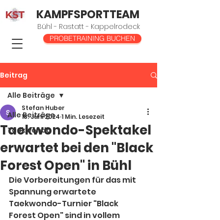
KAMPFSPORTTEAM
Bühl - Rastatt - Kappelrodeck
PROBETRAINING BUCHEN
Beitrag
Alle Beiträge
Stefan Huber
Alle Beiträge
18. Juni 2024
1 Min. Lesezeit
Taekwondo-Spektakel
Taekwondo
erwartet bei den "Black
Forest Open" in Bühl
Die Vorbereitungen für das mit 
Spannung erwartete 
Taekwondo-Turnier "Black 
Forest Open" sind in vollem 