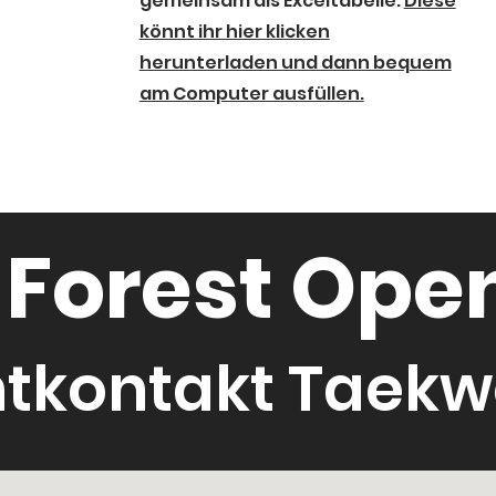
gemeinsam als Exceltabelle.
Diese
könnt ihr hier klicken
herunterladen und dann bequem
am Computer ausfüllen.
 Forest Ope
htkontakt Taek