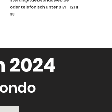
stefan@taekwondoweb.de
oder telefonisch unter 0171 - 121 11
33
n 2024
wondo