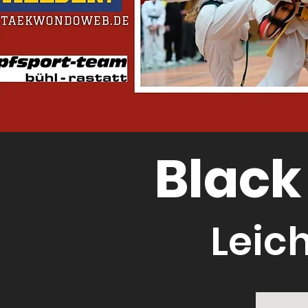
Black
Leic