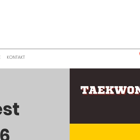
E
KONTAKT
est
26