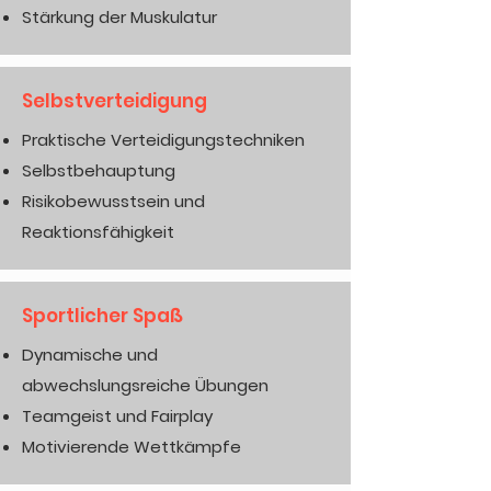
Stärkung der Muskulatur
Selbstverteidigung
Praktische Verteidigungstechniken
Selbstbehauptung
Risikobewusstsein und
Reaktionsfähigkeit
Sportlicher Spaß
Dynamische und
abwechslungsreiche Übungen
Teamgeist und Fairplay
Motivierende Wettkämpfe