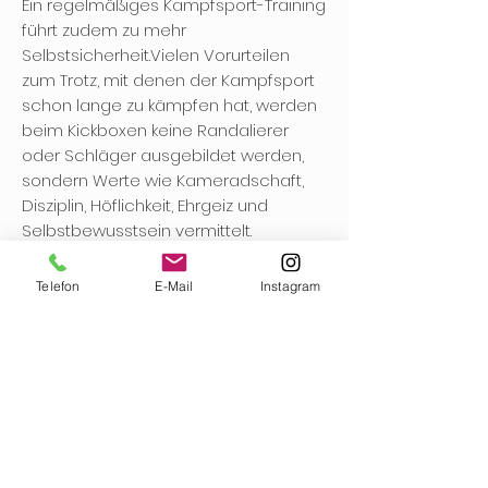
Ein regelmäßiges Kampfsport-Training
führt zudem zu mehr
Selbstsicherheit.Vielen Vorurteilen
zum Trotz, mit denen der Kampfsport
schon lange zu kämpfen hat, werden
beim Kickboxen keine Randalierer
oder Schläger ausgebildet werden,
sondern Werte wie Kameradschaft,
Disziplin, Höflichkeit, Ehrgeiz und
Selbstbewusstsein vermittelt.
Daneben werden wie im klassischen
Kampfsport auch, Respekt und
Telefon
E-Mail
Instagram
Anstand den Mitmenschen
gegenüber vermittelt. Aber unter dem
Strich ist es natürlich für die Kleinen
das Wichtigste, dass es einfach
verdammt viel Spaß macht und
kurzweilig ist.
Kickboxen Kids für Kinder ab 8 Jahre,
Teens und Jugendliche bieten wir in