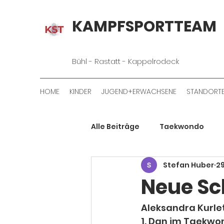
KAMPFSPORTTEAM
Bühl - Rastatt - Kappelrodeck
HOME
KINDER
JUGEND+ERWACHSENE
STANDORT
Alle Beiträge
Taekwondo
Stefan Huber
29
Neue Sc
Aleksandra Kurle
1. Dan im Taekwo