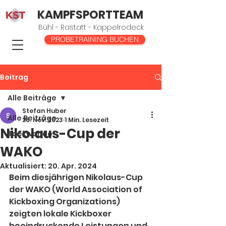
KAMPFSPORTTEAM
Bühl - Rastatt - Kappelrodeck
PROBETRAINING BUCHEN
Beitrag
Alle Beiträge
Stefan Huber
Alle Beiträge
26. Nov. 2023
1 Min. Lesezeit
Nikolaus-Cup der
Taekwondo
WAKO
Aktualisiert:
20. Apr. 2024
Beim diesjährigen Nikolaus-Cup 
der WAKO (World Association of 
Kickboxing Organizations) 
zeigten lokale Kickboxer 
beeindruckende Leistungen und 