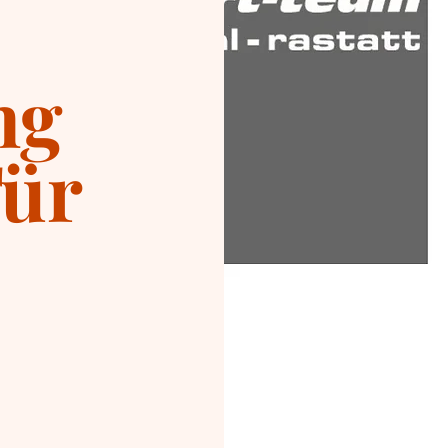
ng
Tür